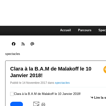
CLARA GUENOUN, CO
La Compagnie Des Gens qui Content
Accueil
Parcours
Spec
spectacles
Clara à la B.A.M de Malakoff le 10
Janvier 2018!
Publié le 14 Novembre 2017
dans
spectacles
Lire la 