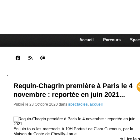
CLARA GUENOUN, CO
La Compagnie Des Gens qui Content
Accueil
Parcours
Spec
Requin-Chagrin première à Paris le 4
novembre : reportée en juin 2021...
Publié le 23 Octobre 2020
dans
spectacles
,
accueil
En juin tous les mercredis à 19H Portrait de Clara Guenoun, par la
Maison du Conte de Chevilly-Larue
Lire la 