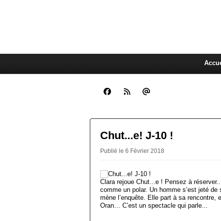
CLARA GUEN
La Compagnie Des Gens qui C
Accue
Chut...e! J-10 !
Publié le 6 Février 2018
Clara rejoue Chut...e ! Pensez à réserver
comme un polar. Un homme s’est jeté de sa 
mène l’enquête. Elle part à sa rencontre, et
Oran… C’est un spectacle qui parle...