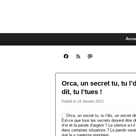
CLARA GUEN
La Compagnie Des Gens qui C
Accue
Orca, un secret tu, tu l’
dit, tu l’tues !
Publié le 19 Janvier 2022
Est-ce que tous les secrets doivent être di
d’or et la parole d’argent ? Le silence a-t-i
dans certaines situations ? La parole sera
que la « sagesse populaire...