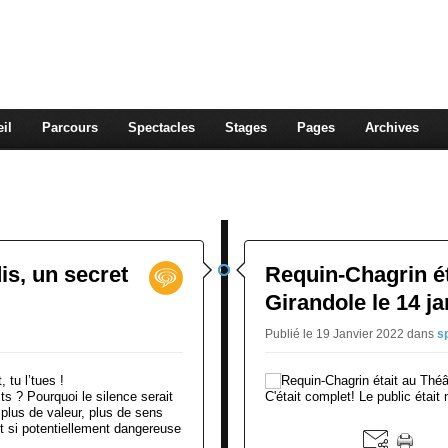
OUN, CONTEUSE
ontent
il
Parcours
Spectacles
Stages
Pages
Archives
dis, un secret
Requin-Chagrin ét
Girandole le 14 ja
Publié le 19 Janvier 2022
dans
s
ts ? Pourquoi le silence serait
C'était complet! Le public était
l plus de valeur, plus de sens
it si potentiellement dangereuse