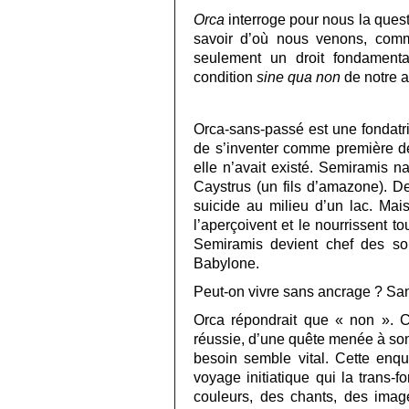
Orca
interroge pour nous la quest
savoir d’où nous venons, comm
seulement un droit fondamenta
condition
sine qua non
de notre a
Orca-sans-passé est une fondatr
de s’inventer comme première de
elle n’avait existé. Semiramis n
Caystrus (un fils d’amazone). D
suicide au milieu d’un lac. Mai
l’aperçoivent et le nourrissent to
Semiramis devient chef des sol
Babylone.
Peut-on vivre sans ancrage ? Sans
Orca répondrait que « non ». C
réussie, d’une quête menée à son 
besoin semble vital. Cette en
voyage initiatique qui la trans
couleurs, des chants, des image