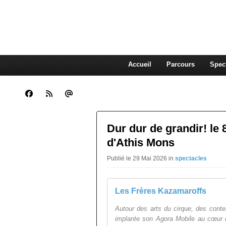
CLARA GUENOUN, CO
La Compagnie Des Gens qui Content
Accueil
Parcours
Spec
Dur dur de grandir! le 
d'Athis Mons
Publié le 29 Mai 2026 in
spectacles
Les Frères Kazamaroffs
Autour des arts du cirque, des con
implante son Agora Mobile au cœur de