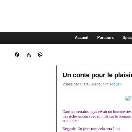
CLARA GUENOUN, CO
La Compagnie Des Gens qui Content
Accueil
Parcours
Spec
Un conte pour le plaisir
Publié par Clara Guenoun in
accueil
Dans un certains pays vivait un homme très
très riche monta avec son fils sur le Sommet
et lui dit:
Regarde.
Un jour, tout cela sera à toi.