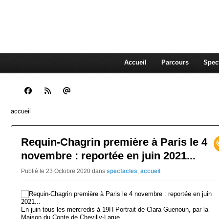
CLARA GUENOUN, CO
La Compagnie Des Gens qui Content
Accueil
Parcours
Spec
accueil
Requin-Chagrin première à Paris le 4
novembre : reportée en juin 2021...
Publié le 23 Octobre 2020
dans
spectacles
,
accueil
En juin tous les mercredis à 19H Portrait de Clara Guenoun, par la
Maison du Conte de Chevilly-Larue