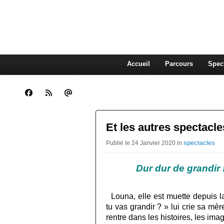
CLARA GUENOUN, CO
La Compagnie Des Gens qui Content
Accueil
Parcours
Spec
Et les autres spectacle
Publié le 24 Janvier 2020 in
spectacles
Dur dur de grandir 
Louna, elle est muette depuis 
tu vas grandir ? » lui crie sa mère
rentre dans les histoires, les ima