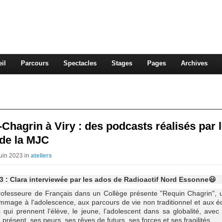
OUN, CONTEUSE
ontent
il
Parcours
Spectacles
Stages
Pages
Archives
Chagrin à Viry : des podcasts réalisés par 
 de la MJC
Juin 2023 in
ateliers
3 : Clara interviewée par les ados de Radioactif Nord Essonne😃
ofesseure de Français dans un Collège présente "Requin Chagrin", 
mmage à l'adolescence, aux parcours de vie non traditionnel et aux é
 qui prennent l’élève, le jeune, l’adolescent dans sa globalité, avec 
présent, ses peurs, ses rêves de futurs, ses forces et ses fragilités.