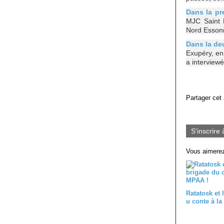
Dans la pr
MJC Saint E
Nord Esson
Dans la de
Exupéry, en
a interviewé
Partager cet 
S'inscrire 
Vous aimerez
Ratatosk et 
u conte à l