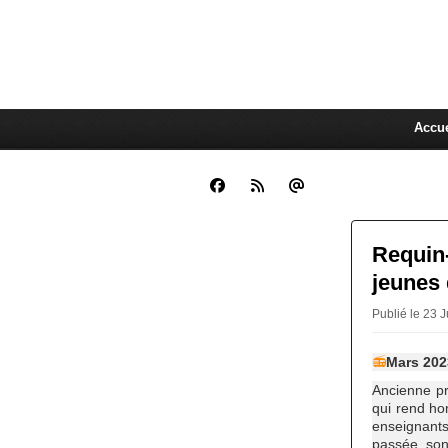
CLARA GUEN
La Compagnie Des Gens qui C
Accue
Requin-
jeunes
Publié le 23 
📻
Mars 202
Ancienne pr
qui rend ho
enseignants
passée, son 