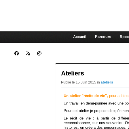
CLARA GUENOUN, CO
La Compagnie Des Gens qui Content
Accueil
Parcours
Spec
Ateliers
Publié le 15 Juin 2015 in
ateliers
Un atelier "récits de vie"
,
pour adolesc
Un travail en demi-journée avec une pos
Pour cet atelier je propose d’expériment
Le récit de vie : à partir de différ
reconnaissance, sur nos souvenirs. On t
histoires, on créera des personnages. 