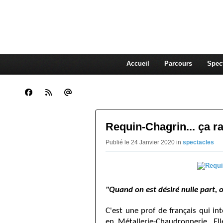
CLARA GUENOUN, CO
La Compagnie Des Gens qui Content
Accueil
Parcours
Spec
Requin-Chagrin... ça r
Publié le 24 Janvier 2020 in
spectacles
"Quand on est désiré nulle part, o
C'est une prof de français qui in
en Métallerie-Chaudronnerie. El